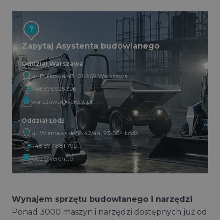
Zapytaj Asystenta budowlanego
Oddział Warszawa
ul. Pułkowa 43, 01-969 Warszawa
+48 575 925 395
warszawa@verent.pl
Oddział Łódź
ul. Wieniawskiego 42/44, 93-564 Łódź
+48 577 881 799
lodz@verent.pl
Wynajem sprzętu budowlanego i narzędzi
Ponad 3000 maszyn i narzędzi dostępnych już od